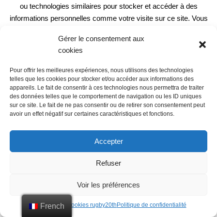
ou technologies similaires pour stocker et accéder à des
informations personnelles comme votre visite sur ce site. Vous
pouvez retirer votre consentement ou vous opposer aux
Gérer le consentement aux
traitements basés sur l'intérêt légitime à tout moment en cliquant
cookies
sur "paramètre de cookies" ou dans notre « politique de
confidentialité » https://www.by-vs.com/cgv/ sur ce site.
Pour offrir les meilleures expériences, nous utilisons des technologies
Certains de ces cookies sont strictement nécessaires au bon
telles que les cookies pour stocker et/ou accéder aux informations des
appareils. Le fait de consentir à ces technologies nous permettra de traiter
fonctionnement du site. D'autres sont utilisés notamment pour:
des données telles que le comportement de navigation ou les ID uniques
Améliorer votre expérience utilisateur, en personnalisant vos
sur ce site. Le fait de ne pas consentir ou de retirer son consentement peut
avoir un effet négatif sur certaines caractéristiques et fonctions.
fonctionnalités et en se souvenant de vos choix.
Mesurer l’audience en suivant le nombre de visiteurs et en
comprenant comment vous arrivez sur notre site.
Accepter
Proposer des offres et services personnalisés et en suivre les
Refuser
performances.
Partager des informations avec les réseaux sociaux utilisés et
Voir les préférences
vous permettre de visualiser du contenu hébergé sur un site
externe
En savoir plus
J'accepte
Rejeter
Paramètre de cookies rugby20th
French
Politique de confidentialité